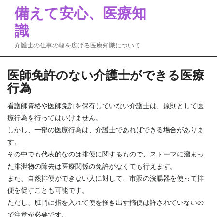
Skip
備えて安心、医療知
to
識
content
介護士の仕事の幅を広げる医療知識について
医師免許のない介護士ができる医療
行為
看護師資格や医師免許を保有していない介護士は、原則として医
療行為を行ってはいけません。
しかし、一部の医療行為は、介護士であればできる場合がありま
す。
その中でも代表的なのは排便に関するもので、ストーマに溜まっ
た排泄物の除去は医療関係の免許がなくても行えます。
また、自然排便ができない人に対して、市販の浣腸器を使って排
便を促すことも可能です。
ただし、肛門に指を入れて便を掻き出す摘便は許されていないの
で注意が必要です。